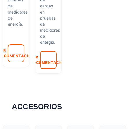
de
cargas
medidores
en
de
pruebas
energía.
de
medidores
de
energía.
VER
DOCUMENTACIÓN
VER
DOCUMENTACIÓN
ACCESORIOS