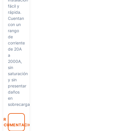
fácil y
rápida.
Cuentan
con un
rango
de
corriente
de 20A
a
2000A,
sin
saturación
y sin
presentar
daños
en
sobrecargas.
VER
DOCUMENTACIÓN