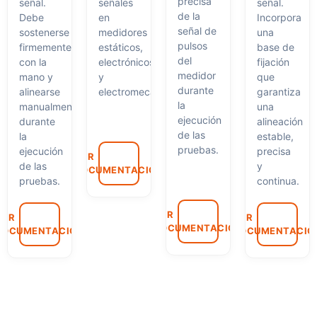
precisa
señal.
señales
señal.
de la
Debe
en
Incorpora
señal de
sostenerse
medidores
una
pulsos
firmemente
estáticos,
base de
del
con la
electrónicos
fijación
medidor
mano y
y
que
durante
alinearse
electromecánicos.
garantiza
la
manualmente
una
ejecución
durante
alineación
de las
la
estable,
pruebas.
ejecución
precisa
VER
de las
y
DOCUMENTACIÓN
pruebas.
continua.
VER
VER
VER
DOCUMENTACIÓN
DOCUMENTACIÓN
DOCUMENTACIÓ