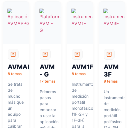
AVMAPPG
AVM
AVM1F
AVM
- G
3F
8 temas
8 temas
17 temas
9 temas
Se trata
Instrumento
de
de
Primeros
Un
mucho
medición
pasos
instrumento
más que
portátil
para
de
un
monofásico
empezar
medición
equipo
(1F-2H y
a usar la
portátil
para
1F-3H)
aplicación
polifásico
calibrar
para la
móvil del
(2H, 3H