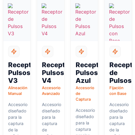
Receptor
Receptor
Receptor
Recept
Pulsos
Pulsos
Pulsos
de
V3
V4
Azul
Pulsos
Alineación
Accesorio
Accesorio
Fijación
Manual
Avanzado
de
con Base
Captura
Accesorio
Accesorio
Accesorio
Accesorio
diseñado
diseñado
diseñado
diseñado
para la
para la
para la
para la
captura
captura
captura
captura
de la
de
de la