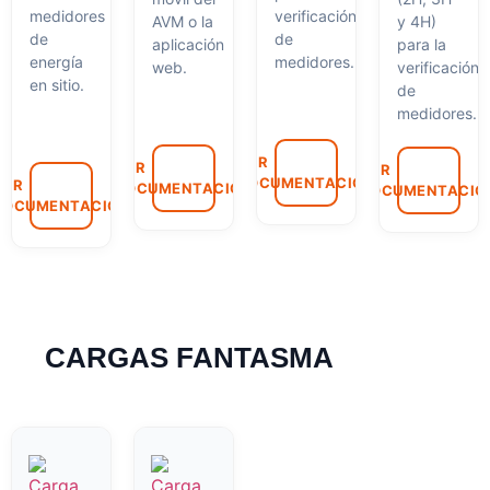
medidores
verificación
AVM o la
y 4H)
de
de
aplicación
para la
energía
medidores.
web.
verificación
en sitio.
de
medidores.
VER
VER
VER
DOCUMENTACIÓN
VER
DOCUMENTACIÓN
DOCUMENTACIÓ
DOCUMENTACIÓN
CARGAS FANTASMA