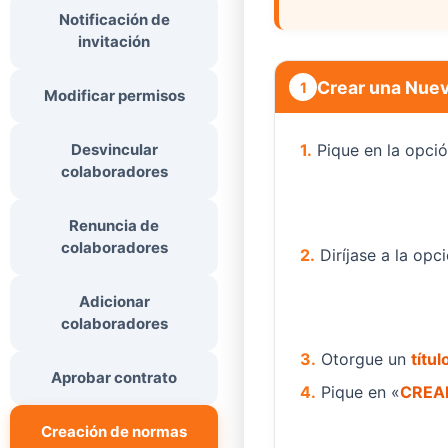
Notificación de
invitación
Crear una Nue
1
Modificar permisos
Desvincular
1.
Pique en la opció
colaboradores
Renuncia de
colaboradores
2.
Diríjase a la opc
Adicionar
colaboradores
3.
Otorgue un
títul
Aprobar contrato
4.
Pique en «
CREA
Creación de normas