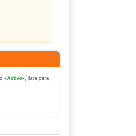
o «
Activo
«, lista para