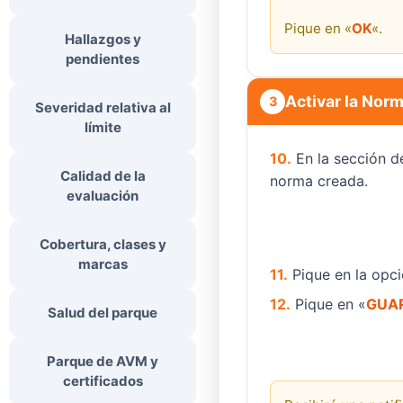
Pique en «
OK
«.
Hallazgos y
pendientes
Activar la Nor
3
Severidad relativa al
límite
10.
En la sección d
Calidad de la
norma creada.
evaluación
Cobertura, clases y
marcas
11.
Pique en la opci
12.
Pique en «
GUA
Salud del parque
Parque de AVM y
certificados