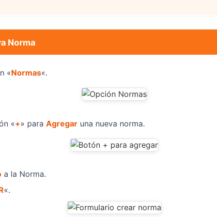
va Norma
n «
Normas
«.
ión «
+
» para
Agregar
una nueva norma.
o
a la Norma.
R
«.