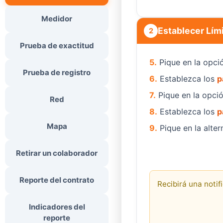
Medidor
Establecer Lím
2
Prueba de exactitud
5.
Pique en la opci
Prueba de registro
6.
Establezca los
p
7.
Pique en la opci
Red
8.
Establezca los
p
Mapa
9.
Pique en la alter
Retirar un colaborador
Reporte del contrato
Recibirá una notif
Indicadores del
reporte